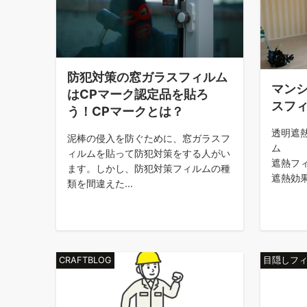
2021-10-24
網入り窓ガラスフィルムの遮
2021-10-24
窓ガラスの落下事故の防止対
2021-10-21
網入り窓ガラスには遮熱フィ
防犯対策の窓ガラスフィルム
マン
はCPマーク認定品を貼ろ
スフ
2021-10-16
網入りガラスに飛散防止フィ
う！CPマークとは？
透明遮
泥棒の侵入を防ぐために、窓ガラスフ
2021-10-06
目隠し対策用の窓ガラスフィ
ム ク
ィルムを貼って防犯対策をする人がい
遮熱フ
ます。しかし、防犯対策フィルムの種
2021-11-20
【施行事例付き】オフィスに
遮熱効果
類を間違えた...
CRAFTBLOG
目隠しフ