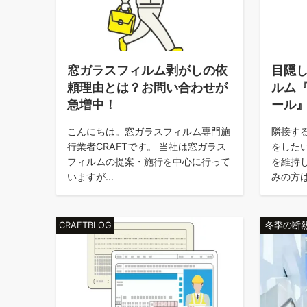
窓ガラスフィルム剥がしの依
目隠
頼理由とは？お問い合わせが
ルム
急増中！
ール
こんにちは。窓ガラスフィルム専門施
隣接す
行業者CRAFTです。 当社は窓ガラス
をした
フィルムの提案・施行を中心に行って
を維持
いますが...
みの方は
CRAFTBLOG
冬季の断