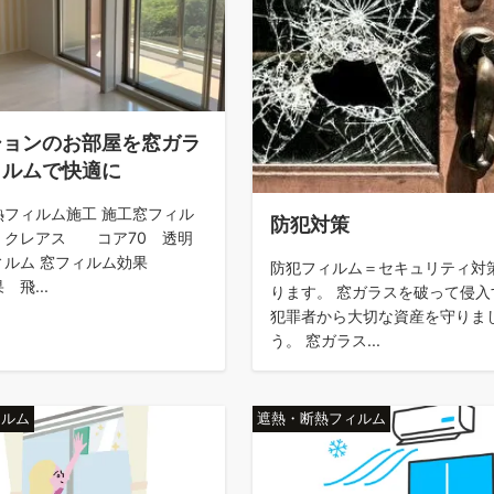
熱対策には「遮熱フィルム」がおすすめ！
策に窓ガラスフィルムを貼ろう！
ルムを貼らないで！驚きの修理代金を公開
ションのお部屋を窓ガラ
ィルムで快適に
ルムは貼れるの？災害対策をしよう！
熱フィルム施工 施工窓フィル
防犯対策
ルム『プライバシーコントロール』とは？
レアス コア70 透明
ィルム 窓フィルム効果
防犯フィルム＝セキュリティ対
ガラスフィルムを施行するメリットを解説
 飛...
ります。 窓ガラスを破って侵入
犯罪者から大切な資産を守りま
う。 窓ガラス...
ィルム
遮熱・断熱フィルム