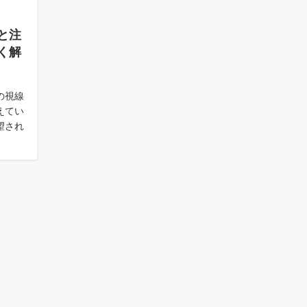
と注
く解
の視線
えてい
望され