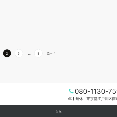
…
2
3
8
次へ
080-1130-75
年中無休 東京都江戸川区南葛西