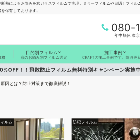
や断熱によるお悩みを窓ガラスフィルムで実現。ミラーフィルムや目隠しフィル
格を保有しております。
080-
年中無休 東京
目的別フィルム
施工事例
価格
窓のお悩み別フィルム選定
CRAFTの施工事例です。随時更
0%OFF！！飛散防止フィルム無料特別キャンペーン実
る原因とは？防止対策まで徹底解説！
意点についてわかりやすく解説！
ィルムのメリット・デメリット
フィルム
防犯フィルム
ガラスフィルム」がおすすめの理由