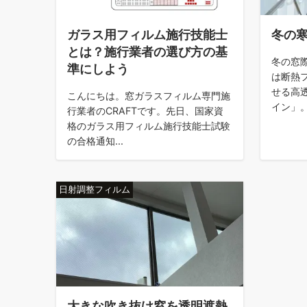
ガラス用フィルム施行技能士
冬の
とは？施行業者の選び方の基
冬の窓
準にしよう
は断熱
せる高
こんにちは。窓ガラスフィルム専門施
イン」。 
行業者のCRAFTです。先日、国家資
格のガラス用フィルム施行技能士試験
の合格通知...
日射調整フィルム
大きな吹き抜け窓を透明遮熱