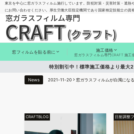
東京を中心に窓ガラスフィルム施行しています。防犯対策・災害対策・遮熱
にお問い合わせください。厚生労働大臣指定機関であり国家検定技能士の資
施工価格
窓フィルムを貼る前に
窓ガラスフィルム専門CRAFT 施工
特別割引中！標準施工価格より最大2
News
2021-11-20
窓ガラスフィルムが白濁にな
2021-11-20
ミラーフィルムの貼り方と注
2021-11-14
窓の断熱方法とは？窓ガラスフ
CRAFTBLOG
日射調整
2021-11-14
防虫対策で専用駆除剤より「窓