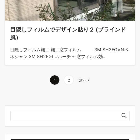
目隠しフィルムでデザイン貼り２ (ブラインド
風）
目隠しフィルム施工 施工窓フィルム 3M SH2FGVNベ
ネシャン 3M SH2FGLUルーチェ 窓フィルム効...
投
1
2
次へ
稿
の
ペ
ー
ジ
送
り