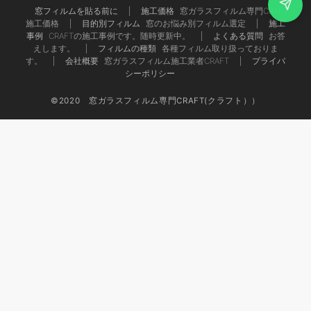
窓フィルムを貼る前に
施工価格
窓ガラスフィルム専門CRAFT
施工価格
目的別フィルム
窓のお悩み別フィルム選定
施工
事例
CRAFTの施工事例です。随時更新中。
よくある質問
お答
えします。
フィルムの種類
各種フィルム取り扱っておりま
す。
会社概要
窓ガラスフィルム施工業者CRAFT
プライバ
シーポリシー
©2020 窓ガラスフィルム専門CRAFT(クラフト））