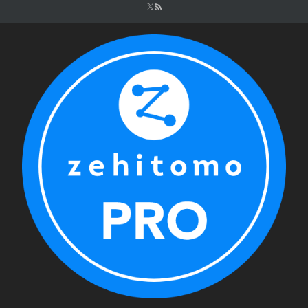
シ
ョ
ン