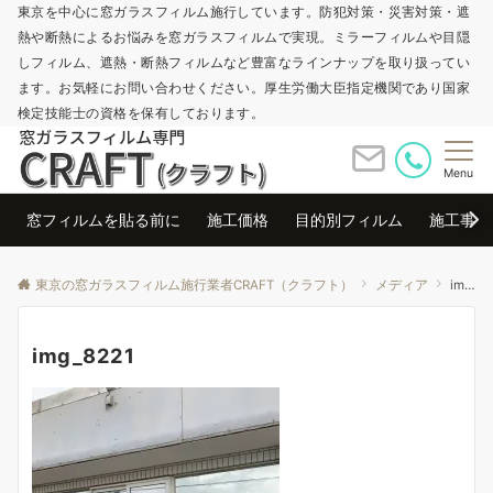
東京を中心に窓ガラスフィルム施行しています。防犯対策・災害対策・遮
熱や断熱によるお悩みを窓ガラスフィルムで実現。ミラーフィルムや目隠
しフィルム、遮熱・断熱フィルムなど豊富なラインナップを取り扱ってい
ます。お気軽にお問い合わせください。厚生労働大臣指定機関であり国家
検定技能士の資格を保有しております。
Menu
窓フィルムを貼る前に
施工価格
目的別フィルム
施工事例
東京の窓ガラスフィルム施行業者CRAFT（クラフト）
メディア
img_8221
img_8221