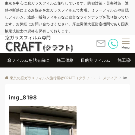
東京を中心に窓ガラスフィルム施行しています。防犯対策・災害対策・遮
熱や断熱によるお悩みを窓ガラスフィルムで実現。ミラーフィルムや目隠
しフィルム、遮熱・断熱フィルムなど豊富なラインナップを取り扱ってい
ます。お気軽にお問い合わせください。厚生労働大臣指定機関であり国家
検定技能士の資格を保有しております。
Menu
窓フィルムを貼る前に
施工価格
目的別フィルム
施工事例
東京の窓ガラスフィルム施行業者CRAFT（クラフト）
メディア
img_8198
img_8198