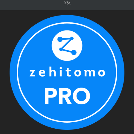
シ
ョ
ン