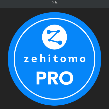
シ
ョ
ン