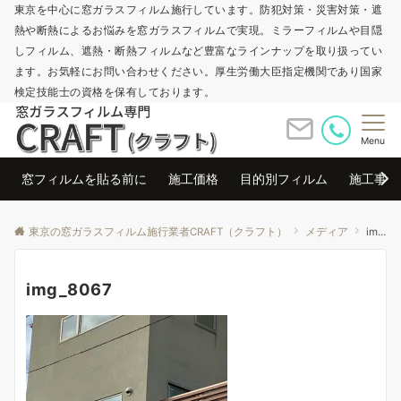
東京を中心に窓ガラスフィルム施行しています。防犯対策・災害対策・遮
熱や断熱によるお悩みを窓ガラスフィルムで実現。ミラーフィルムや目隠
しフィルム、遮熱・断熱フィルムなど豊富なラインナップを取り扱ってい
ます。お気軽にお問い合わせください。厚生労働大臣指定機関であり国家
検定技能士の資格を保有しております。
Menu
窓フィルムを貼る前に
施工価格
目的別フィルム
施工事例
東京の窓ガラスフィルム施行業者CRAFT（クラフト）
メディア
img_8067
img_8067