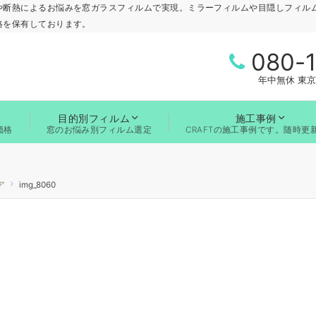
や断熱によるお悩みを窓ガラスフィルムで実現。ミラーフィルムや目隠しフィル
格を保有しております。
080-
年中無休 東京
目的別フィルム
施工事例
価格
窓のお悩み別フィルム選定
CRAFTの施工事例です。随時更
ア
img_8060