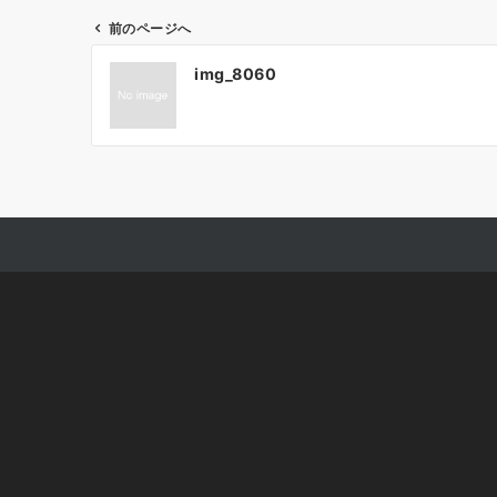
前のページへ
投
img_8060
稿
ナ
ビ
ゲ
ー
シ
ョ
ン