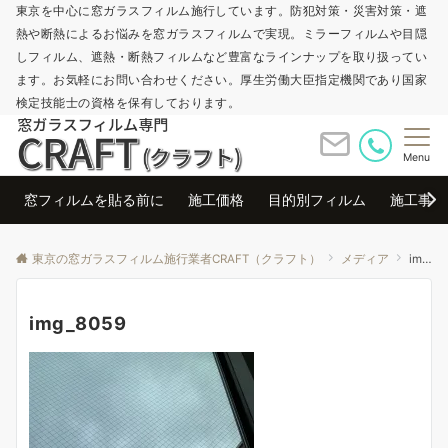
東京を中心に窓ガラスフィルム施行しています。防犯対策・災害対策・遮
熱や断熱によるお悩みを窓ガラスフィルムで実現。ミラーフィルムや目隠
しフィルム、遮熱・断熱フィルムなど豊富なラインナップを取り扱ってい
ます。お気軽にお問い合わせください。厚生労働大臣指定機関であり国家
検定技能士の資格を保有しております。
Menu
窓フィルムを貼る前に
施工価格
目的別フィルム
施工事例
東京の窓ガラスフィルム施行業者CRAFT（クラフト）
メディア
img_8059
img_8059