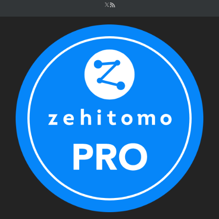
シ
ョ
ン