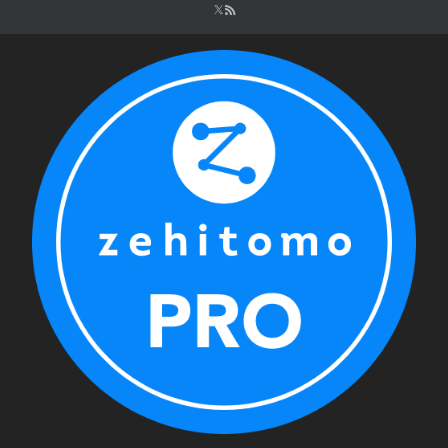
シ
ョ
ン