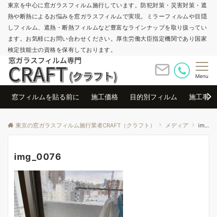
東京を中心に窓ガラスフィルム施行しています。防犯対策・災害対策・遮
熱や断熱によるお悩みを窓ガラスフィルムで実現。ミラーフィルムや目隠
しフィルム、遮熱・断熱フィルムなど豊富なラインナップを取り扱ってい
ます。お気軽にお問い合わせください。厚生労働大臣指定機関であり国家
検定技能士の資格を保有しております。
Menu
窓フィルムを貼る前に
施工価格
目的別フィルム
施工事例
東京の窓ガラスフィルム施行業者CRAFT（クラフト）
メディア
img_0076
img_0076