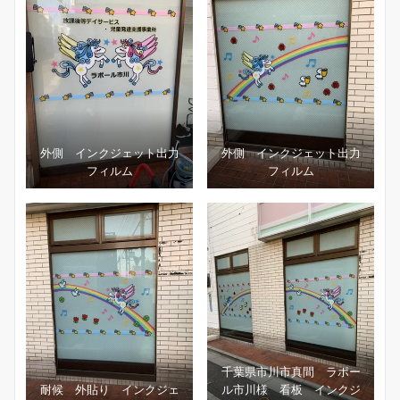
外側 インクジェット出力
外側 インクジェット出力
フィルム
フィルム
千葉県市川市真間 ラポー
耐候 外貼り インクジェ
ル市川様 看板 インクジ