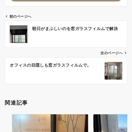
前のページへ
投
朝日がまぶしいのを窓ガラスフィルムで解決
稿
ナ
ビ
ゲ
次のページへ
ー
オフィスの目隠しも窓ガラスフィルムで。
シ
ョ
ン
関連記事