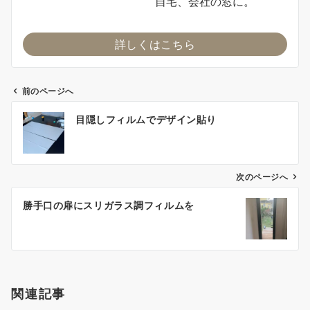
自宅、会社の窓に。
詳しくはこちら
前のページへ
投
目隠しフィルムでデザイン貼り
稿
ナ
ビ
ゲ
次のページへ
ー
勝手口の扉にスリガラス調フィルムを
シ
ョ
ン
関連記事