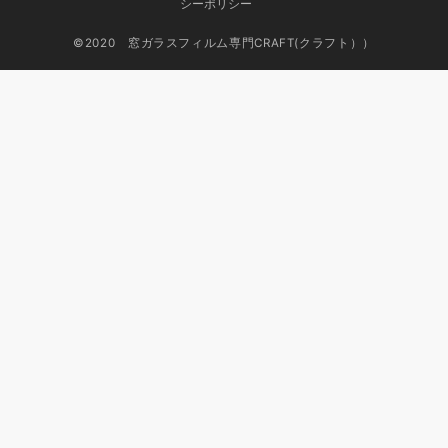
シーポリシー
©2020 窓ガラスフィルム専門CRAFT(クラフト））