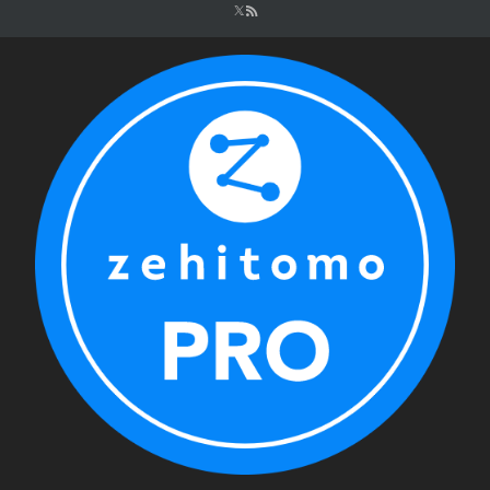
シ
ョ
ン