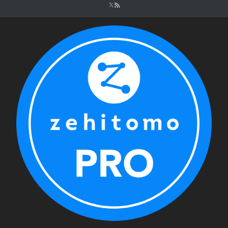
シ
ョ
ン