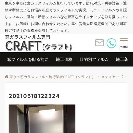
東京を中心に窓ガラスフィルム施行しています。防犯対策・災害対策・遮
熱や断熱によるお悩みを窓ガラスフィルムで実現。ミラーフィルムや目隠
しフィルム、遮熱・断熱フィルムなど豊富なラインナップを取り扱ってい
ます。お気軽にお問い合わせください。厚生労働大臣指定機関であり国家
検定技能士の資格を保有しております。
Menu
窓フィルムを貼る前に
施工価格
目的別フィルム
施工事例
東京の窓ガラスフィルム施行業者CRAFT（クラフト）
メディア
20210518122324
20210518122324