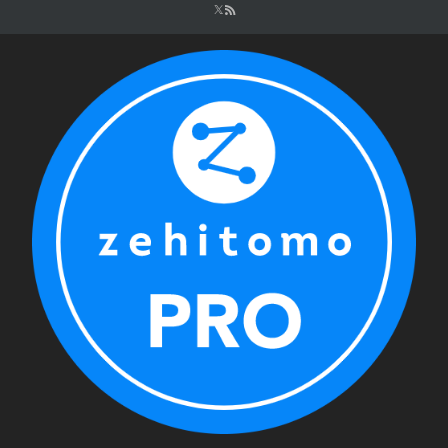
シ
ョ
ン