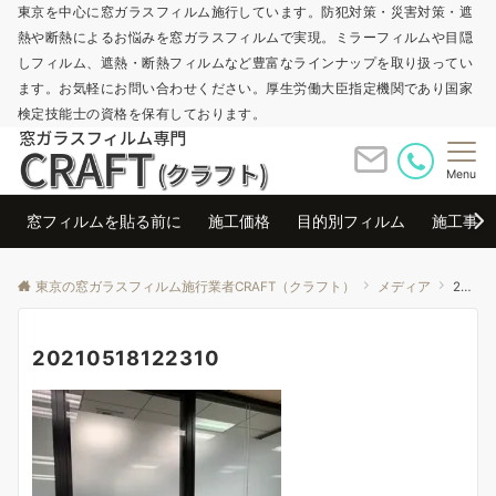
東京を中心に窓ガラスフィルム施行しています。防犯対策・災害対策・遮
熱や断熱によるお悩みを窓ガラスフィルムで実現。ミラーフィルムや目隠
しフィルム、遮熱・断熱フィルムなど豊富なラインナップを取り扱ってい
ます。お気軽にお問い合わせください。厚生労働大臣指定機関であり国家
検定技能士の資格を保有しております。
Menu
窓フィルムを貼る前に
施工価格
目的別フィルム
施工事例
東京の窓ガラスフィルム施行業者CRAFT（クラフト）
メディア
20210518122310
20210518122310