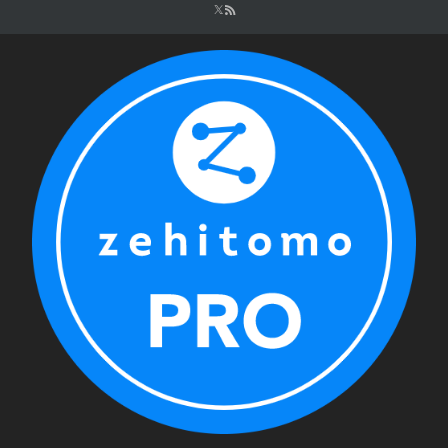
シ
ョ
ン