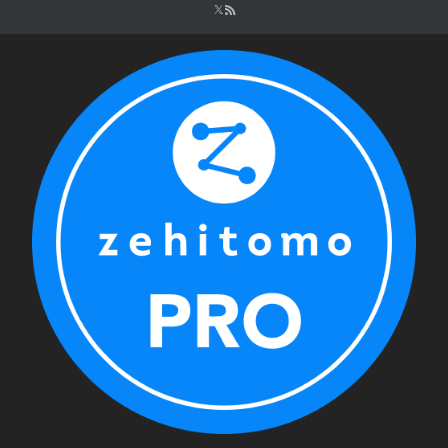
シ
ョ
ン