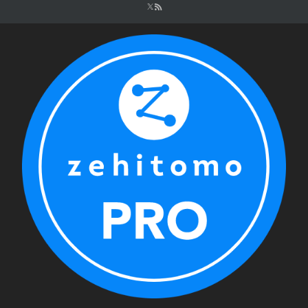
シ
ョ
ン