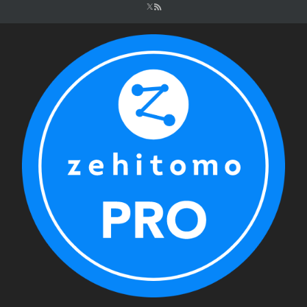
シ
ョ
ン