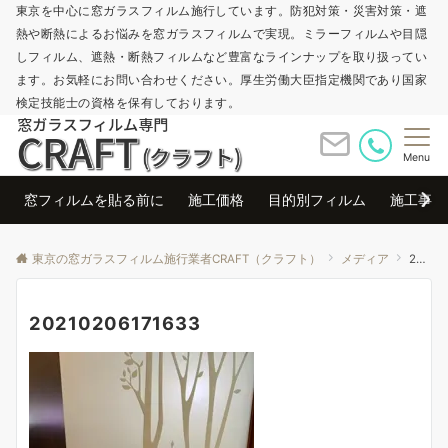
東京を中心に窓ガラスフィルム施行しています。防犯対策・災害対策・遮
熱や断熱によるお悩みを窓ガラスフィルムで実現。ミラーフィルムや目隠
しフィルム、遮熱・断熱フィルムなど豊富なラインナップを取り扱ってい
ます。お気軽にお問い合わせください。厚生労働大臣指定機関であり国家
検定技能士の資格を保有しております。
Menu
窓フィルムを貼る前に
施工価格
目的別フィルム
施工事例
東京の窓ガラスフィルム施行業者CRAFT（クラフト）
メディア
20210206171633
20210206171633