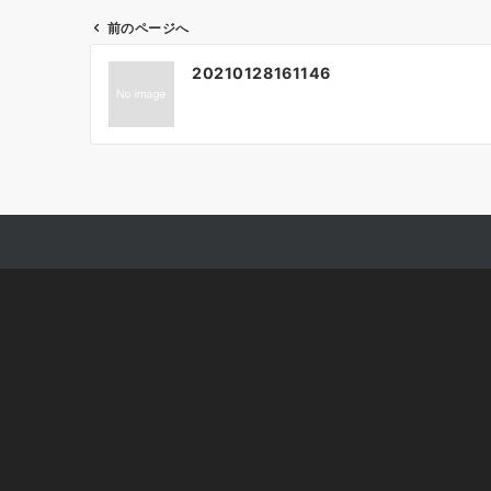
前のページへ
投
20210128161146
稿
ナ
ビ
ゲ
ー
シ
ョ
ン