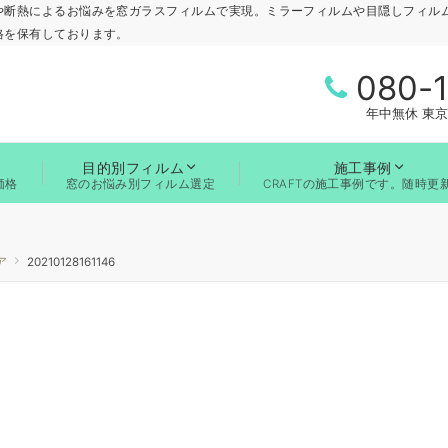
や断熱によるお悩みを窓ガラスフィルムで実現。ミラーフィルムや目隠しフィル
格を保有しております。
080-
年中無休 東京
目的別フィルム
施工事例
価格
窓のお悩み別フィルム選定
CRAFTの施工事例です。随時更
ア
20210128161146