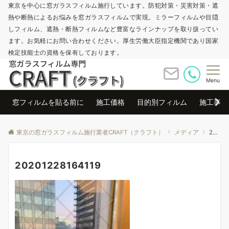
東京を中心に窓ガラスフィルム施行しています。防犯対策・災害対策・遮
熱や断熱によるお悩みを窓ガラスフィルムで実現。ミラーフィルムや目隠
しフィルム、遮熱・断熱フィルムなど豊富なラインナップを取り扱ってい
ます。お気軽にお問い合わせください。厚生労働大臣指定機関であり国家
検定技能士の資格を保有しております。
Menu
窓フィルムを貼る前に
施工価格
目的別フィルム
施工事例
東京の窓ガラスフィルム施行業者CRAFT（クラフト）
メディア
20201228164119
20201228164119