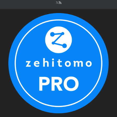
シ
ョ
ン