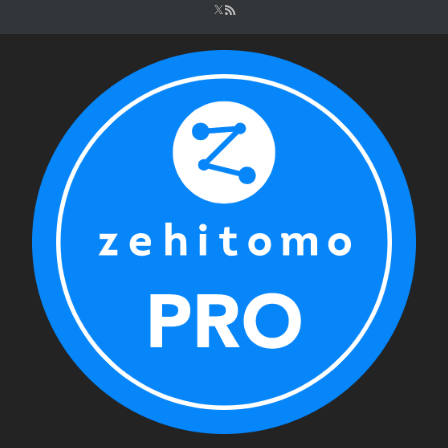
シ
ョ
ン