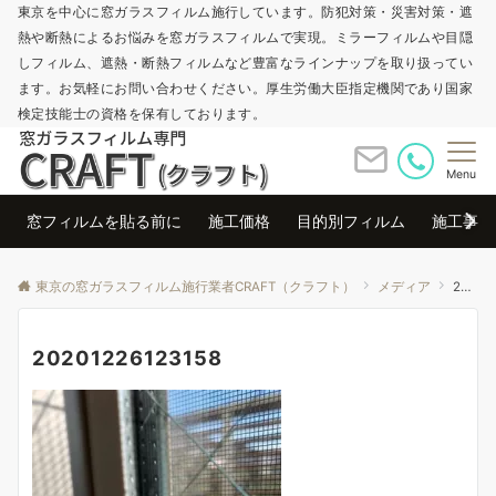
東京を中心に窓ガラスフィルム施行しています。防犯対策・災害対策・遮
熱や断熱によるお悩みを窓ガラスフィルムで実現。ミラーフィルムや目隠
しフィルム、遮熱・断熱フィルムなど豊富なラインナップを取り扱ってい
ます。お気軽にお問い合わせください。厚生労働大臣指定機関であり国家
検定技能士の資格を保有しております。
Menu
窓フィルムを貼る前に
施工価格
目的別フィルム
施工事例
東京の窓ガラスフィルム施行業者CRAFT（クラフト）
メディア
20201226123158
20201226123158