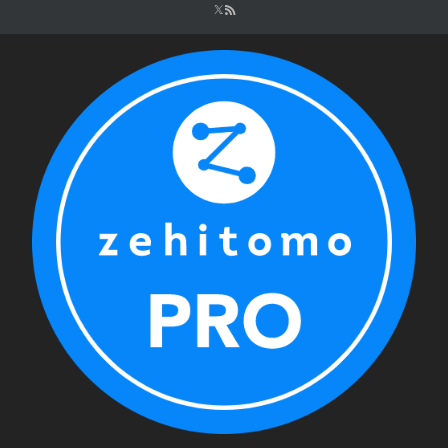
シ
ョ
ン