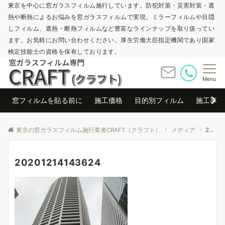
東京を中心に窓ガラスフィルム施行しています。防犯対策・災害対策・遮
熱や断熱によるお悩みを窓ガラスフィルムで実現。ミラーフィルムや目隠
しフィルム、遮熱・断熱フィルムなど豊富なラインナップを取り扱ってい
ます。お気軽にお問い合わせください。厚生労働大臣指定機関であり国家
検定技能士の資格を保有しております。
Menu
窓フィルムを貼る前に
施工価格
目的別フィルム
施工事例
東京の窓ガラスフィルム施行業者CRAFT（クラフト）
メディア
20201214143624
20201214143624