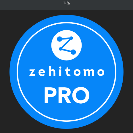
シ
ョ
ン