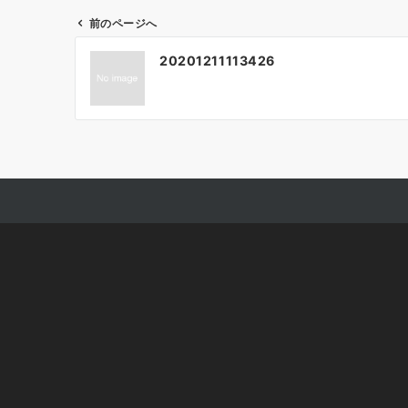
前のページへ
投
20201211113426
稿
ナ
ビ
ゲ
ー
シ
ョ
ン