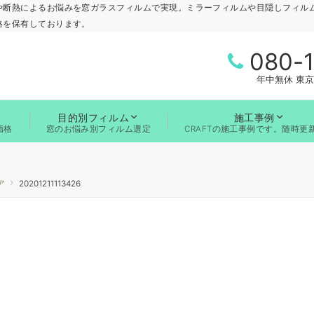
や断熱によるお悩みを窓ガラスフィルムで実現。ミラーフィルムや目隠しフィル
格を保有しております。
080-
年中無休 東京
目的別フィルム
施工事例
価格
窓のお悩み別フィルム選定
CRAFTの施工事例です。随時更
ア
20201211113426