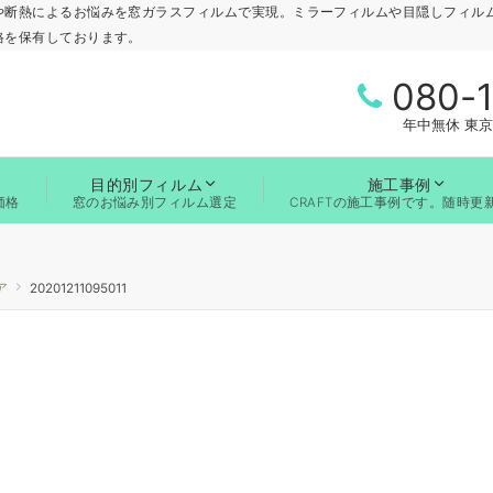
や断熱によるお悩みを窓ガラスフィルムで実現。ミラーフィルムや目隠しフィル
格を保有しております。
080-
年中無休 東京
目的別フィルム
施工事例
価格
窓のお悩み別フィルム選定
CRAFTの施工事例です。随時更
ア
20201211095011