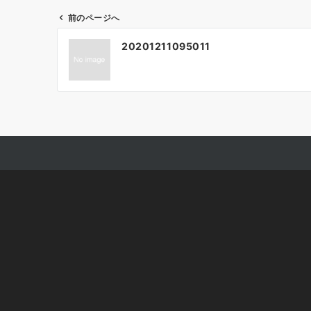
前のページへ
投
20201211095011
稿
ナ
ビ
ゲ
ー
シ
ョ
ン