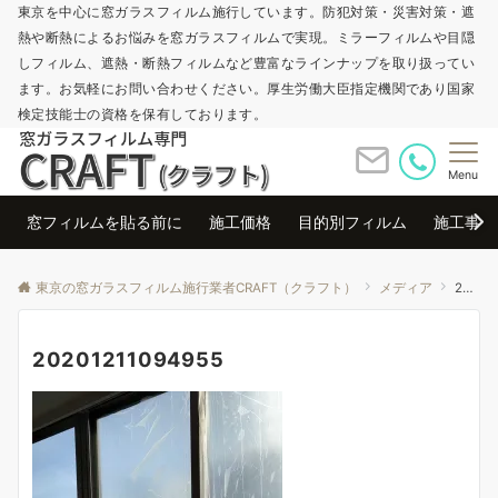
東京を中心に窓ガラスフィルム施行しています。防犯対策・災害対策・遮
熱や断熱によるお悩みを窓ガラスフィルムで実現。ミラーフィルムや目隠
しフィルム、遮熱・断熱フィルムなど豊富なラインナップを取り扱ってい
ます。お気軽にお問い合わせください。厚生労働大臣指定機関であり国家
検定技能士の資格を保有しております。
Menu
窓フィルムを貼る前に
施工価格
目的別フィルム
施工事例
東京の窓ガラスフィルム施行業者CRAFT（クラフト）
メディア
20201211094955
20201211094955