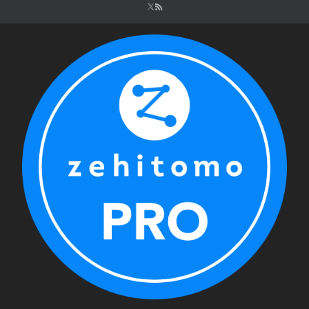
シ
ョ
ン