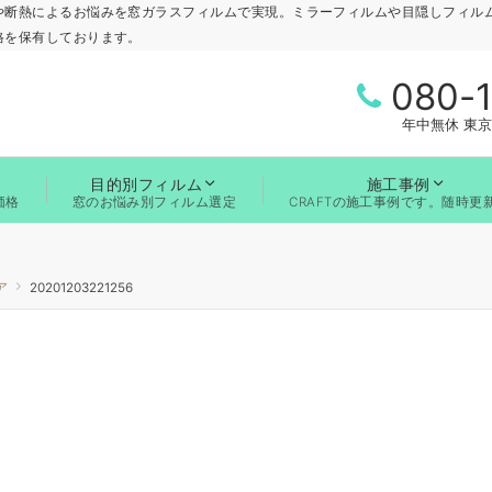
や断熱によるお悩みを窓ガラスフィルムで実現。ミラーフィルムや目隠しフィル
格を保有しております。
080-
年中無休 東京
目的別フィルム
施工事例
価格
窓のお悩み別フィルム選定
CRAFTの施工事例です。随時更
ア
20201203221256