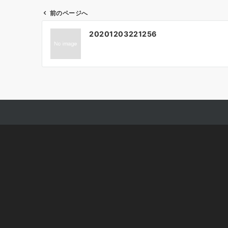
前のページへ
投
20201203221256
稿
ナ
ビ
ゲ
ー
シ
ョ
ン