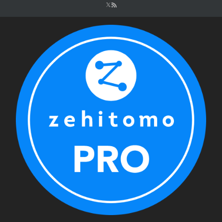
シ
ョ
ン