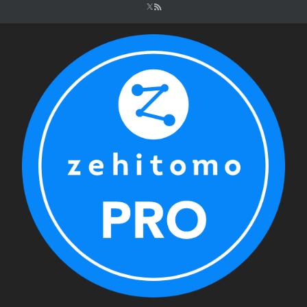
シ
ョ
ン