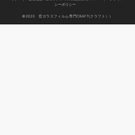
シーポリシー
©2020 窓ガラスフィルム専門CRAFT(クラフト））