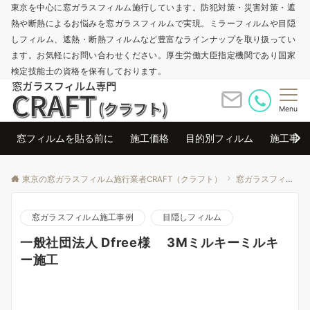
東京を中心に窓ガラスフィルム施行しています。防犯対策・災害対策・遮
熱や断熱によるお悩みを窓ガラスフィルムで実現。ミラーフィルムや目隠
しフィルム、遮熱・断熱フィルムなど豊富なラインナップを取り扱ってい
ます。お気軽にお問い合わせください。厚生労働大臣指定機関であり国家
検定技能士の資格を保有しております。
Menu
窓フィルムを貼る前に
施工価格
目的別フィルム
施工事例
東京の窓ガラスフィルム施行業者CRAFT（クラフト）
窓ガラスフィルム施工事例
窓ガラスフィルム施工事例
目隠しフィルム
一般社団法人 Dfree様 3Ⅿミルキーミルキ
ー施工