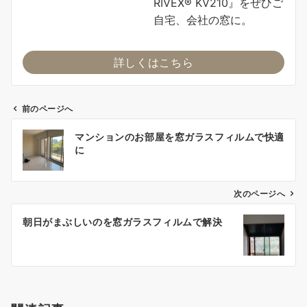
RIVEX® KV210』をぜひご
自宅、会社の窓に。
詳しくはこちら
前のページへ
投
マンションのお部屋を窓ガラスフィルムで快適
稿
に
ナ
ビ
ゲ
次のページへ
ー
朝日がまぶしいのを窓ガラスフィルムで解決
シ
ョ
ン